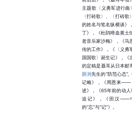
主题歌〈义勇军进行曲
〈打砖歌〉、〈打砖歌
的姓名与笔名纵横谈》
丁》，《杜鹃啼血黄土
老音乐家沙梅》，《马
传的工作》，《〈义勇
国国歌〉诞生记》，《
的定稿是聂耳从日本邮
荫浏
先生的“防范心态
记略》，《周恩来――
述》，《65年前的动人
追记》，《田汉――
的“忘”与“记”》。