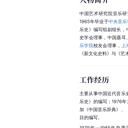
中国艺术研究院音乐研
1965年毕业于
中央音乐
乐史》编写组副组长，
史学会理事，中国聂耳
乐学院
校友会理事，
上
《新文化史料》与《
艺
工作经历
主要从事中国近代音乐史
乐史》的编写；1976
加《中国音乐辞典》、《
目的编写。
1979年―1985