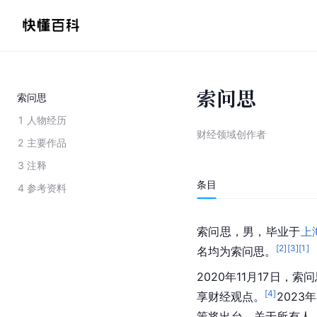
索问思
索问思
1
人物经历
财经领域创作者
2
主要作品
3
注释
条目
4
参考资料
索问思，男，毕业于
上
[
2
]
[
3
]
[
1
]
名均为索问思。
2020年11月17日
[
4
]
享财经观点。
202
策将出台，关于所有人