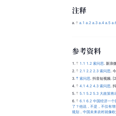
注
释
a.
a.1
a.2
a.3
a.4
a.5
a.
参
考
资
料
1.
1.1
1.2
索问思
.
新浪微
2.
2.1
2.2
2.3
索问思
.
今
3.
索问思
.
抖音短视频.
[
4.
4.1
4.2
4.3
索问思
.
抖
5.
5.1
5.2
5.3
大政策将
6.
6.1
6.2
中国经济一个
了？他说，不是，不仅有增
规划，中国未来农村就像欧