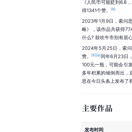
《人民币可能贬到6.8
[
9
]
得1341个赞。
2023年1月9日，索问
略》，该作品共获得77
什么? 鼓吹牛市别有居
2024年5月25日，索
[
6
]
[a]
赞。
同年6月23
100元一瓶，可能会引
多年积累的倾倒而出，
思在今日头条上发布了
主要作品
发布时间