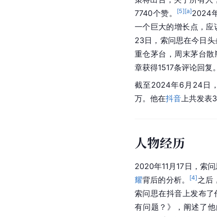
[
5
]
[a]
7740个赞。
202
一个巨大的增长点，应
23日，索问思在今日
重仓茅台，周末茅台散
章获得1517条评论回复
截至2024年6月24
万。他在
抖音
上共发表3
人物经历
2020年11月17日，索
[
4
]
耀
背后的分析。
之后
索问思在抖音上发布了
有问题？》，阐述了他