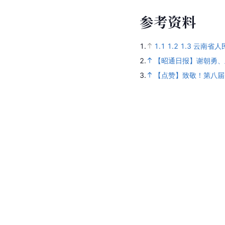
参
考
资
料
1.
1.1
1.2
1.3
云南省人
2.
【昭通日报】谢朝勇、
3.
【点赞】致敬！第八届