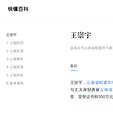
王崇宇
王崇宇
1
人物经历
该条目为
云南省昭通市巧家
2
人物关系
3
人物事件
条目
4
人物荣誉
5
人物评价
王崇宇，
云南省
昭通市
6
参考资料
与丈夫谢朝勇被
云南省
章、荣誉证书和100万