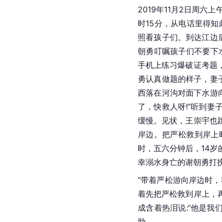
2019年11月2日周
时15分，从电话里得
照看孩子们。到达江边
朝勇叮嘱孩子们不要下
手机上练习爆破证考题
勇认真做题的样子，妻
西落在河沟对面下水游
了，快救人呀!”听到
缓慢。见状，王崇宇也
岸边。把严松救到岸上
时，五六分钟后，14
幸溺水身亡的谢朝勇打
“带着严松游向岸边时
着先把严松救到岸上，
成含着热泪说:“他是我
助。