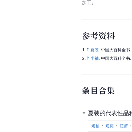
加工。
参
考
资
料
1.
夏装
.
中国大百科全书
2.
半袖
.
中国大百科全书
条
目
合
集
夏装的代表性品
短袖
短裙
短裤