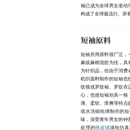
袖已成为全球男女老幼
构成了全球最流行、穿
短袖原料
短袖所用原料很广泛，
麻或麻棉混纺为佳，具
为针织品，但由于消费
机织面料制作的短袖也
纹领或罗纹袖、罗纹衣
心，也使短袖别具一格
薄、柔软、滑爽等特点
或水洗
锦纶
绸制作的短
味，深受青年男女的钟
处理的
桃皮绒
涤纶仿真