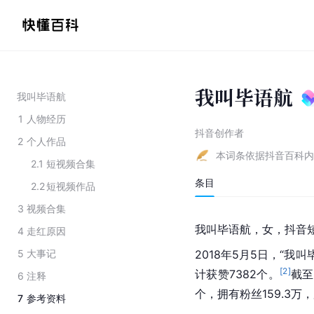
我叫毕语航
我叫毕语航
1
人物经历
抖音创作者
2
个人作品
本词条依据抖音百科内
2.1
短视频合集
条目
2.2
短视频作品
3
视频合集
我叫毕语航，女，抖音
4
走红原因
5
大事记
2018年5月5日，“我叫
[
2
]
计获赞7382个。
截至
6
注释
个，拥有粉丝159.3万，
7
参考资料