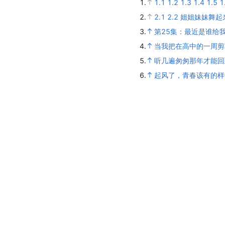
1.
1.1
1.2
1.3
1.4
1.5
1
2.
2.1
2.2
姐姐妹妹舞起
3.
第25集：最近是谁给
4.
当我把在高中的一周剪
5.
听几遍匆匆那年才能回
6.
起风了，青春该有的样