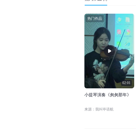
热门作品
02:01
小
提
琴
演
奏
《
匆
匆
那
年
》
来源：我叫毕语航