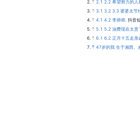
2.
2.1
2.2
希望努力的人
3.
3.1
3.2
3.3
婆婆太节
4.
4.1
4.2
李师师
.
抖音短
5.
5.1
5.2
油费现在太贵
6.
6.1
6.2
正月十五走亲
7.
47岁的我 生于湘西。