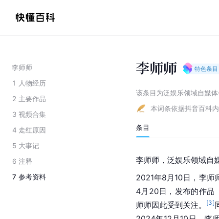
李师师
李师师
特色条目
1
人物经历
该条目为
泛娱乐领域自媒体
2
主要作品
本词条依据抖音百科内
3
视频合集
条目
4
走红原因
5
大事记
李师师，泛娱乐领域自
6
注释
7
参考资料
2021年8月10日，李
4月20日，发布的作
[
3
]
师师因此受到关注。
2024年12月10日，