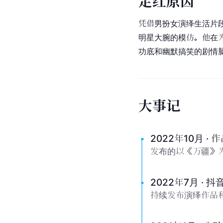
走
红
原
因
凭借男扮女演绎生活片
明星大腕的模仿。他在
功底和幽默搞笑的剧情
大
事
记
2022年10月 ·
发布的以《万疆》为
2022年7月 ·
持续发布演绎作品