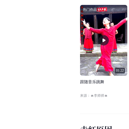
热门作品
01:22
跟
随
音
乐
跳
舞
来源：🔥李师师🔥