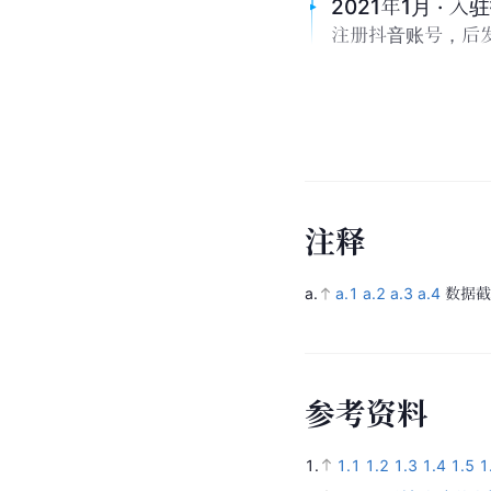
2021年1月 · 入
注册抖音账号，后
注
释
a.
a.1
a.2
a.3
a.4
数据截
参
考
资
料
1.
1.1
1.2
1.3
1.4
1.5
1