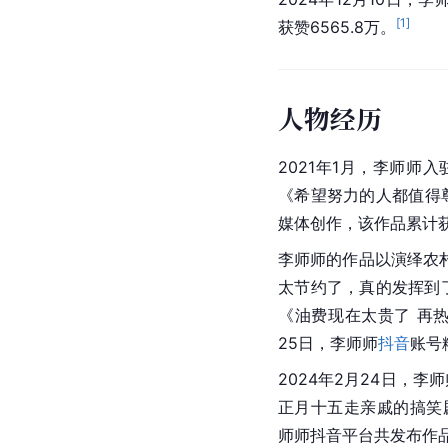
[
1
]
获赞6565.8万。
人物经历
2021年1月，李师师
《希望努力的人都值得
媒体创作，该作品累计获
李师师的作品以演绎农村
太节约了，真的发挥到
《油费现在太贵了 再热
25日，李师师
抖音
账号
2024年2月24日，
正月十五走亲戚的搞笑剧
师师抖音平台共发布作品2