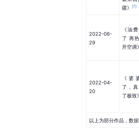
[
7
]
疆》
《油费
2022-06-
了 再
29
开空调
《婆
2022-04-
了，真
20
了极致
以上为部分作品，数据截