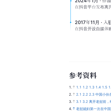
2024年1月 · 
在抖音平台发布离开
2017年11月 · 
在抖音开设自媒体
参
考
资
料
1.
1.1
1.2
1.3
1.4
1.5
1
2.
2.1
2.2
2.3
中国小伙
3.
3.1
3.2
离开老挝前，
4.
老挝媳妇第一次在中国