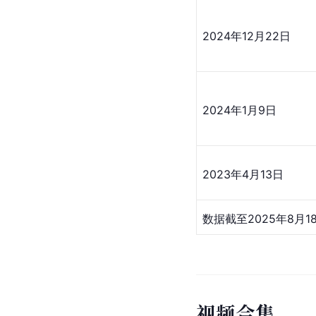
2024年12月22日
2024年1月9日
2023年4月13日
数据截至2025年8月1
视
频
合
集