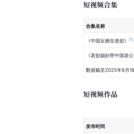
短视频合集
合集名称
[
1
]
《中国女婿在老挝》
《老挝媳妇带中国老公
数据截至2025年8月1
短视频作品
发布时间