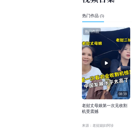
热门作品
(
5
)
热门作品
08:59
老
挝
丈
母
娘
第
一
次
见
收
割
机
受
震
撼
来源：老挝媳妇阿珍