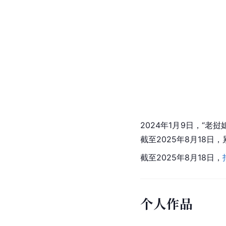
2024年1月9日，“
截至2025年8月18日
截至2025年8月18日，
个人作品