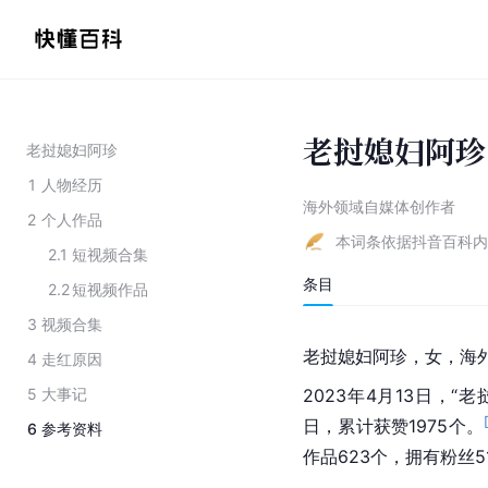
老挝媳妇阿珍
老挝媳妇阿珍
1
人物经历
海外领域自媒体创作者
2
个人作品
本词条依据抖音百科内
2.1
短视频合集
条目
2.2
短视频作品
3
视频合集
老挝媳妇阿珍，女，海
4
走红原因
5
大事记
2023年4月13日，“
日，累计获赞1975个。
6
参考资料
作品623个，拥有粉丝51