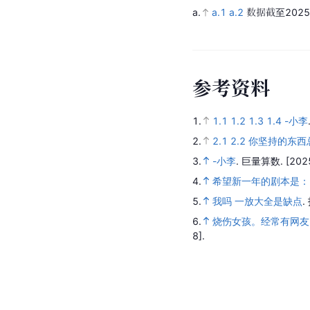
a.
a.1
a.2
数据截至2025
参
考
资
料
1.
1.1
1.2
1.3
1.4
-小李
2.
2.1
2.2
你坚持的东西
3.
-小李
.
巨量算数.
[202
4.
希望新一年的剧本是：
5.
我吗 一放大全是缺点
.
6.
烧伤女孩。经常有网友
8].