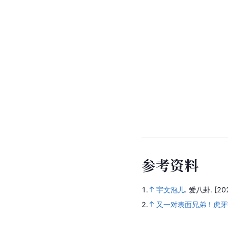
参
考
资
料
1.
宇文泡儿
.
爱八卦.
[20
2.
又一对表面兄弟！虎牙