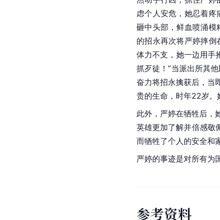
虑个人安危，她忍着疼
砸中头部，鲜血喷涌模
的招永再次将严婷摔倒
体力不支，她一边用手
抓歹徒！”当派出所其
奋力将招永擒获后，当
此外，严婷在牺牲后，
英雄更加了解并倍感敬
严婷的事迹是对所有为
参
考
资
料