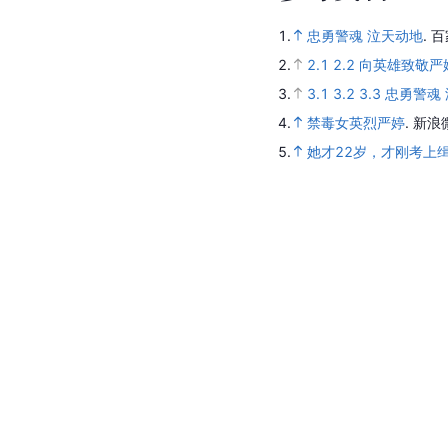
1.
忠勇警魂 泣天动地
.
百
2.
2.1
2.2
向英雄致敬严
3.
3.1
3.2
3.3
忠勇警魂
4.
禁毒女英烈严婷
.
新浪
5.
她才22岁，才刚考上