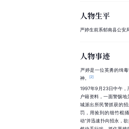
人物生平
严婷生前系郁南县公安
人物事迹
‌严婷是一位英勇的缉
[
2
]
1997年9月23日中
户籍资料，一面警惕地
城派出所民警抓获的招
罚，用捡到的细竹棍捅
动"并迅速扑向招永，
然动手行凶，抓住严婷