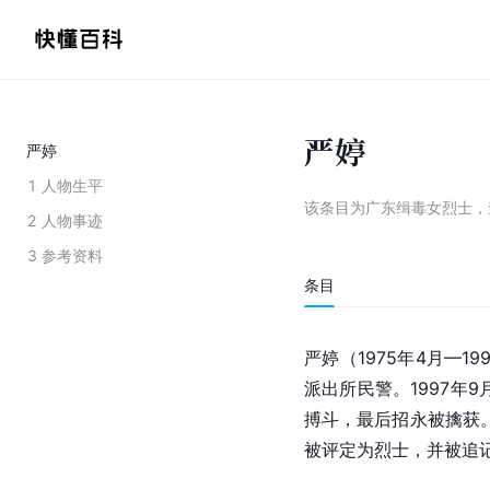
严婷
严婷
1
人物生平
该条目为
广东缉毒女烈士
，
2
人物事迹
3
参考资料
条目
严婷（1975年4月—1
派出所民警。1997年
搏斗，最后招永被擒获。
被评定为烈士，并被追