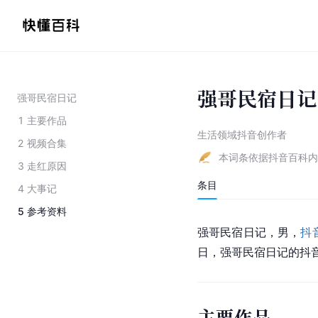
强哥民宿日记
强哥民宿日记
1
主要作品
生活领域抖音创作者
2
视频合集
本词条依据抖音百科内
3
走红原因
条目
4
大事记
5
参考资料
强哥民宿日记，男，
抖
日，强哥民宿日记的抖音账
主要作品