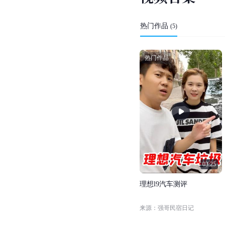
热门作品
(
5
)
热门作品
03:25
理
想
l
9
汽
车
测
评
来源：强哥民宿日记