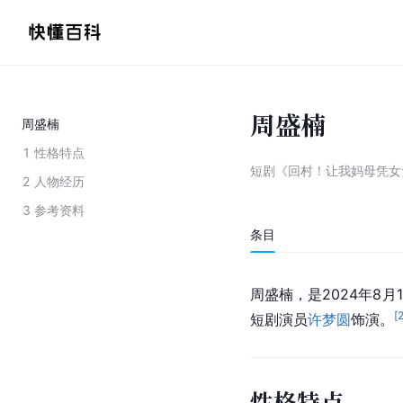
周盛楠
周盛楠
1
性格特点
短剧《回村！让我妈母凭女
2
人物经历
3
参考资料
条目
周盛楠，是2024年8月
[
短剧演员
许梦圆
饰演。
性格特点