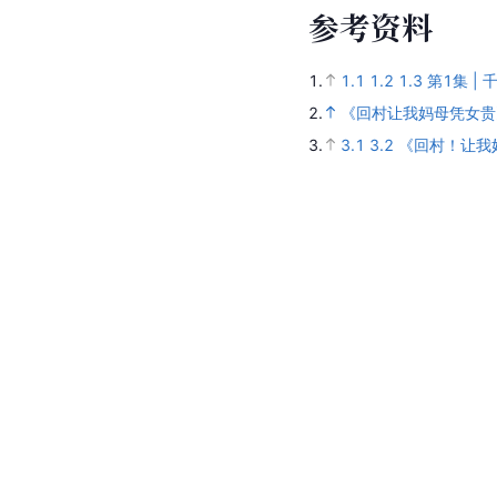
参
考
资
料
1.
1.1
1.2
1.3
第1集 |
2.
《回村让我妈母凭女贵
3.
3.1
3.2
《回村！让我