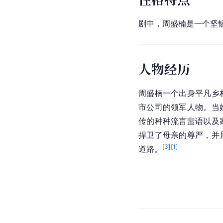
剧中，周盛楠是一个坚
人物经历
周盛楠一个出身平凡乡
市公司的领军人物。当
传的种种流言蜚语以及
捍卫了母亲的尊严，并
[
3
]
[
1
]
道路。