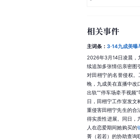
相关事件
主词条：
3·14九成美
2026年3月14日凌
续追加多张情侣亲密图
对田栩宁的名誉侵权。
晚，九成美在直播中改
出轨”“停车场牵手视频
日，田栩宁工作室发文
重侵害田栩宁先生的合
得实质性进展。同日，
人在恋爱期间她购买的
菁（若若）的协助查询