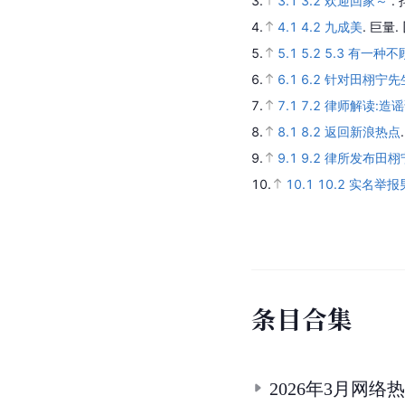
3.
3.1
3.2
欢迎回家～
.
4.
4.1
4.2
九成美
.
巨量.
5.
5.1
5.2
5.3
有一种不
6.
6.1
6.2
针对田栩宁先
7.
7.1
7.2
律师解读:造
8.
8.1
8.2
返回新浪热点
9.
9.1
9.2
律所发布田栩
10.
10.1
10.2
实名举报
条
目
合
集
2026年3月网