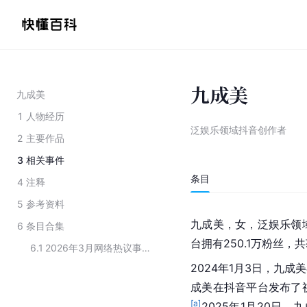
九成美
九成美
1
人物经历
泛娱乐领域抖音创作者
2
主要作品
3
相关事件
条目
4
注释
5
参考资料
九成美，女，泛娱乐领
6
条目合集
台拥有250.1万粉丝，共
6.1
2026年3月网络热议事件当事人
2024年1月3日，九
成美在抖音平台发布了视
[a]
2025年1月20日