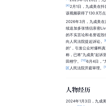
[
4
]
2月1日，九成美在
该视频获得了130.9万
2026年3月，九成美
续追加多张情侣亲密Li
的不实言论和名誉诋毁
[
向人民法院提起诉讼。
的”，引发公众对爆料
称，已将“九成美”起诉
[
10
]
田栩宁。
6月4日，
[
区
人民法院开庭审理。
人物经历
2024年1月3日，九成