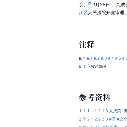
[
9
]
院。
3月25日，“九
江区
人民法院开庭审理
注
释
a.
a.1
a.2
a.3
a.4
a.5
a.
b.
仅收录部分
参
考
资
料
1.
1.1
1.2
1.3
九成美
.
抖
2.
2.1
2.2
2.3
#雪 #这