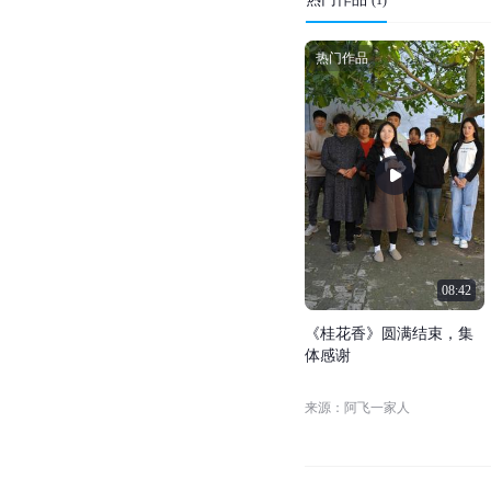
热门作品
08:42
《
桂
花
香
》
圆
满
结
束
，
集
体
感
谢
来源：阿飞一家人