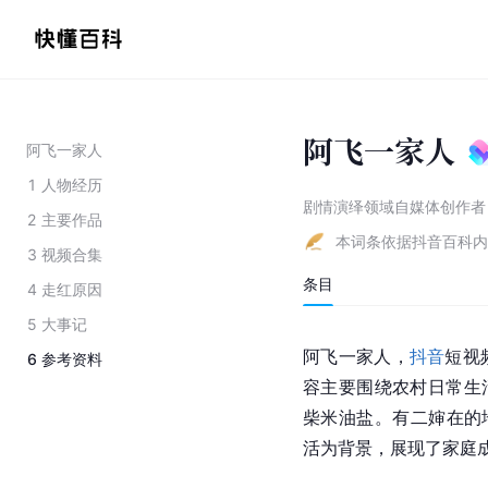
阿飞一家人
阿飞一家人
1
人物经历
剧情演绎领域自媒体创作者
2
主要作品
本词条依据抖音百科内
3
视频合集
条目
4
走红原因
5
大事记
阿飞一家人，
抖音
短视
6
参考资料
容主要围绕农村日常生
柴米油盐。有二婶在的
活为背景，展现了家庭