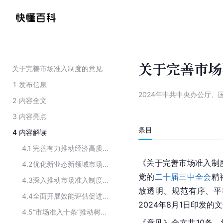
关于完善市场
关于完善市场准入制度的意见
1
发布信息
2024年中共中央办公厅、
2
内容全文
3
内容亮点
条目
4
内容解读
4.1
完善有力推动经济高质量发展的市场准入制度
《关于完善市场准入制
4.2
优化新业态新领域市场准入环境
党的
二十届三中全会
精
4.3
深入推动市场准入制度不断完善
放透明、规范有序、平
4.4
全面开展效能评估促进市场准入制度不断完善
2024年8月1日印发的
4.5
“市场准入十条”推动树立监管新理念
《意见》全文共10条、