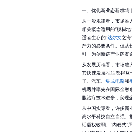
一、优化新业态新领域
从一般规律看，市场准
相关概念适用的“模糊地
适者生存的“
达尔文
之海
产力的必要条件。但从
引，为创新链产业链资
从发展历程看，市场准
其快速发展往往都得益
子、汽车、
集成电路
和
机遇并率先在国际金融
胞治疗技术进步，实现
从中国实际看，许多新
高水平科技自立自强、
话语权较弱、“内卷式