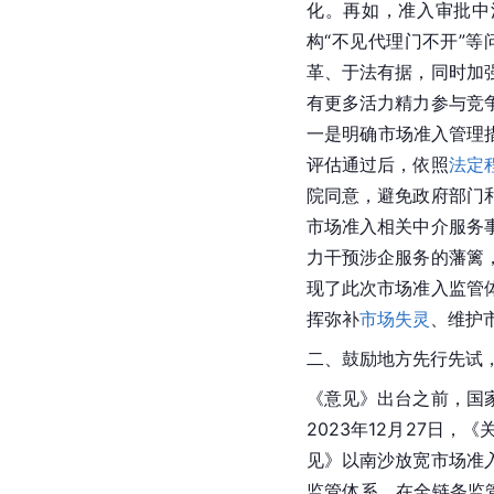
化。再如，准入审批中
构“不见代理门不开”
革、于法有据，同时加
有更多活力精力参与竞
一是明确市场准入管理
评估通过后，依照
法定
院同意，避免政府部门
市场准入相关中介服务
力干预涉企服务的藩篱
现了此次市场准入监管
挥弥补
市场失灵
、维护
二、鼓励地方先行先试
《意见》出台之前，国
2023年12月27日
见》以南沙放宽市场准
监管体系。在全链条监