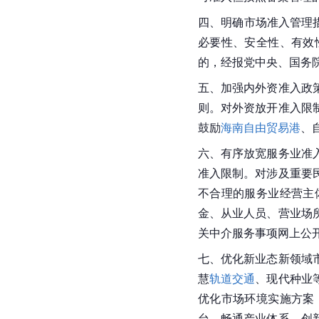
四、明确市场准入管理
必要性、安全性、有效
的，经报党中央、国务
五、加强内外资准入政
则。对外资放开准入限
鼓励
海南自由贸易港
、
六、有序放宽服务业准
准入限制。对涉及重要
不合理的服务业经营主
金、从业人员、营业场
关中介服务事项网上公
七、优化新业态新领域
慧
轨道交通
、现代种业
优化市场环境实施方案
台，畅通产业体系、创