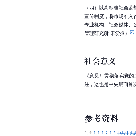
（四）以高标准社会监
宣传制度，将市场准入
专业机构、社会媒体、
[
7
]
管理研究所 宋爱娴）
社会意义
《意见》贯彻落实党的
注，这也是中央层面首
参
考
资
料
1.
1.1
1.2
1.3
中共中央