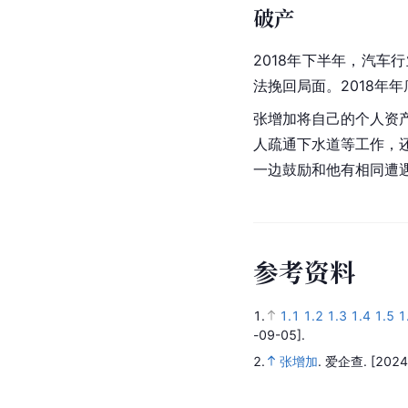
破产
2018年下半年，汽
法挽回局面。2018年
张增加将自己的个人资产
人疏通下水道等工作，
一边鼓励和他有相同遭
参
考
资
料
1.
1.1
1.2
1.3
1.4
1.5
1
-09-05].
2.
张增加
.
爱企查.
[2024