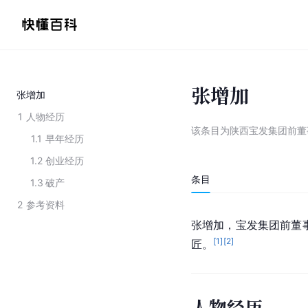
张增加
张增加
1
人物经历
该条目为
陕西宝发集团前董
1.1
早年经历
1.2
创业经历
条目
1.3
破产
2
参考资料
张增加，宝发集团前董事
[
1
]
[
2
]
匠。
人物经历