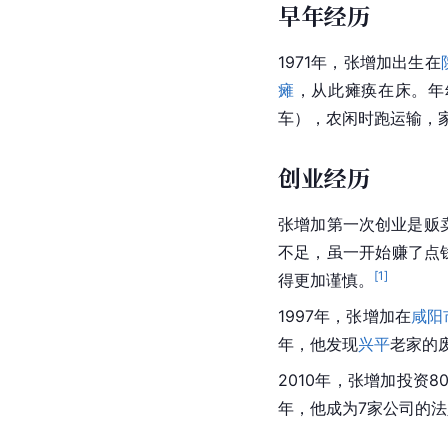
早年经历
1971年，张增加出生在
瘫
，从此瘫痪在床。年
车），农闲时跑运输，
创业经历
张增加第一次创业是贩
不足，虽一开始赚了点
[
1
]
得更加谨慎。
1997年，张增加在
咸阳
年，他发现
兴平
老家的
2010年，张增加投资8
年，他成为7家公司的