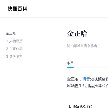
金正哈
金正哈
1
人物经历
随拍领域抖音创作者
2
主要作品
3
参考资料
条目
金正哈，
抖音
短视频创
容涵盖生活用品推荐和
人物经历