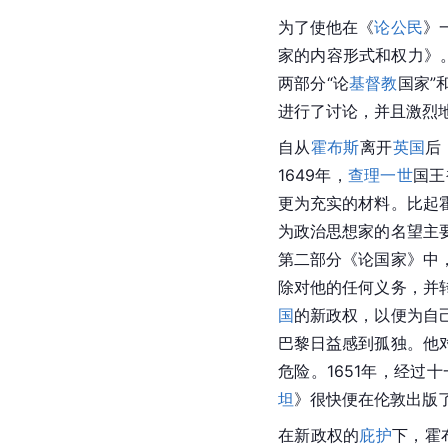
为了使他在《
论公民
》
家的内容形式和权力》
两部分“论
基督教
国家”
进行了讨论，并且激烈
自从
霍布斯
离开
英国
后
1649年，
查理一世
国王
更为充实的材料。比起
为政治思想家的名望主
第二部分《论国家》中
除对他的任何义务，并
国
的新政权，以便为自
巴黎日益感到孤独。他
危险。1651年，经过
坦
》很快便在伦敦出版
在新政权的
庇护
下，
霍