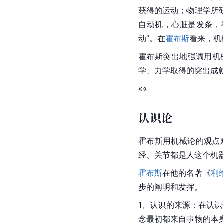
获得的运动；物理学所
自动机，心脏是发条，
动”。在
霍布斯
看来，机
霍布斯突出地强调用机
学、力学取得的突出成
««
认识论
霍布斯用机械论的观点
经、关节都是人这个机
霍布斯
在他的名著《
利
步的阐明和发挥。
1、认识的来源：在认
念最初都来自事物的本