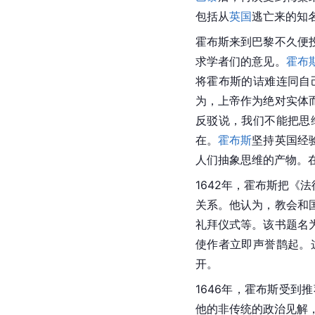
包括从
英国
逃亡来的知
霍布斯来到巴黎不久便
求学者们的意见。
霍布
将霍布斯的诘难连同自
为，上帝作为绝对实体
反驳说，我们不能把思
在。
霍布斯
坚持英国经
人们抽象思维的产物。
1642年，霍布斯把《
关系。他认为，教会和
礼拜仪式等。该书题名
使作者立即声誉鹊起。
开。
1646年，霍布斯受
他的非传统的政治见解