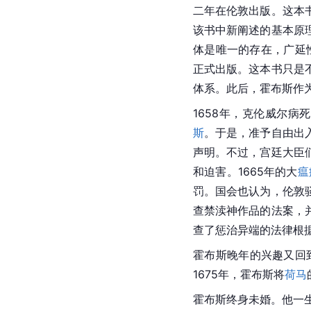
二年在伦敦出版。这本
该书中新阐述的基本原
体是唯一的存在，广延
正式出版。这本书只是
体系。此后，霍布斯作
1658年，
克伦威尔
病死
斯
。于是，准予自由出
声明。不过，宫廷大臣
和迫害。1665年的大
瘟
罚。
国会
也认为，伦敦
查禁渎神作品的法案，
查了惩治异端的法律根
霍布斯晚年的兴趣又回
1675年，霍布斯将
荷马
霍布斯
终身未婚。他一