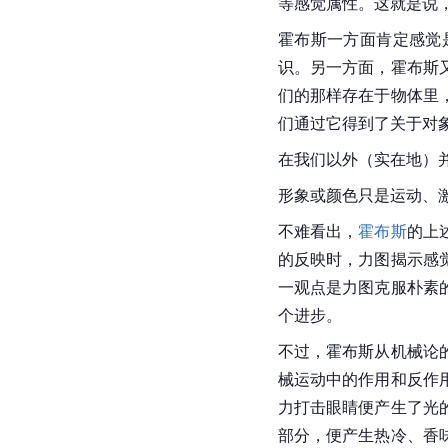
等感觉属性。这就是说
霍布斯一方面肯定感觉
识。另一方面，霍布斯
们的那样存在于物体里
们通过它得到了关于对
在我们以外（实在地）
形象或颜色只是运动、
不难看出，
霍布斯
的上
的反映时，力图揭示感
一观点是力图克服朴素
个进步。
不过，
霍布斯
从机械论
械运动中的作用和反作
力打击眼睛便产生了光
部分，便产生热冷、香