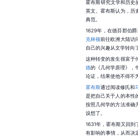
霍布斯
研究文学和历史
英文。霍布斯认为，历
典范。
1629年，在德芬郡
克林顿
前往欧洲大陆访
自己的兴趣从文学转向
这种转变的发生很富于
德
的《几何学原理》，
论证，结果使他不得不
霍布斯
通过阅读修氏和
是把自己关于人的本性
按照几何学的方法准确
设想了。
1631年，
霍布斯
又回到
有影响的事情，从而决