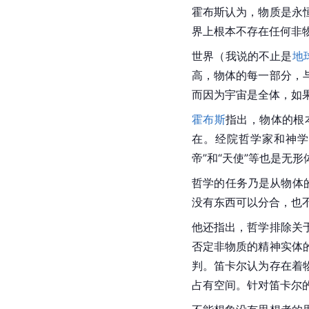
霍布斯认为，物质是永
界上根本不存在任何非
世界（我说的不止是
地
高，物体的每一部分，
而因为宇宙是全体，如
霍布斯
指出，物体的根
在。经院
哲学家
和神学
帝”和“天使”等也是无
哲学的任务乃是从物体
没有东西可以分合，也
他还指出，哲学排除关
否定非物质的精神实体
判。笛卡尔认为存在着
占有空间。针对笛卡尔