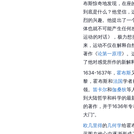
布斯惊奇地发现，在座
到底是什么？他坚信，
烈的兴趣。他提出了一
体也就不可能产生任何
运动的对话》，极力想
来，运动不仅在解释自
著作《
论第一原理
》。
了他对感觉所作的新解
1634-1637年，
霍布斯
黎，
霍布斯
和
法国
学者
领。
笛卡尔
和
伽桑狄
等
到大陆哲学和科学的最
的著作，并于1636年
大门”。
欧几里得
的
几何学
给霍
蓝图在他心中逐渐形成