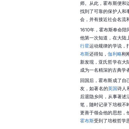
师。从此，
霍布斯
便和
找到了可靠的保护人和
会，并有接近社会名流
1610年，霍布斯奉命
他第一次知道，在大陆
行星
运动规律的学说，
布斯
还得知，
伽利略
刚
新发现，亚氏哲学在大
成为一名精深的古典学
回国后，霍布斯成了自
友，如著名的
英国
诗人
后退隐乡间，从事著述活动
笔，随时记录下培根不
更善于领会他的思想，
霍布斯
受到了培根哲学