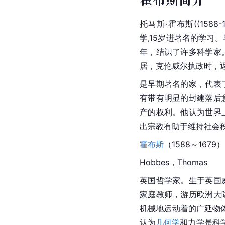
托马斯·霍布斯((1588-
学,15岁进著名的学习
年，结识了许多科学家
居，
克伦威尔
执政时，
是早期著名的家，代表
有带有明显的封建落后
产的权利。他认为世界
出宗教有助于维持社会秩
霍布斯
（1588～1679）
Hobbes，Thomas
英国
哲学家
。生于英国
家庭教师，游历欧洲大
机械地运动着的广延物体
认为
几何学
和力学是科