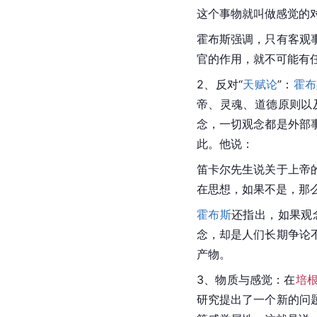
这个事物就叫做感觉的对
霍布斯
强调，只有客观
官的作用，就不可能有
2、反对“
天赋论
”：
霍布
帝、灵魂、道德原则以
念，一切观念都是外部
此。他说：
笛卡尔先生说关于上帝
在思想，如果不是，那
霍布斯
还指出，如果观
念，却是人们长期争论
产物。
3、物质与感觉：在
培
研究提出了一个新的问