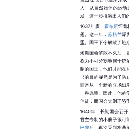
人，从自然物体的运动
发，进一步推演出人们
1637年底，
霍布斯
怀着
题。这一年，
苏格兰
爆
盟。国王下令解散了短
短期国会解散不久后，
权力不可分割地属于统
制的国王，他们才能在
书的目的显然是为了防
而是从一个新的立场出
一种愿望。因此，他的
信徒，而国会党则迁怒
1640年，长期
国会
召开
君主专制的小册子很可
巴黎
后，再次受到梅桑