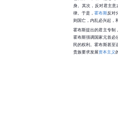
身。其次，反对君主意
律。于是，
霍布斯
反对
则国亡，内乱必兴起，
霍布斯提出的君主专制
霍布斯强调国家元首必
民的权利。
霍布斯
甚至
贵族要求发展
资本主义