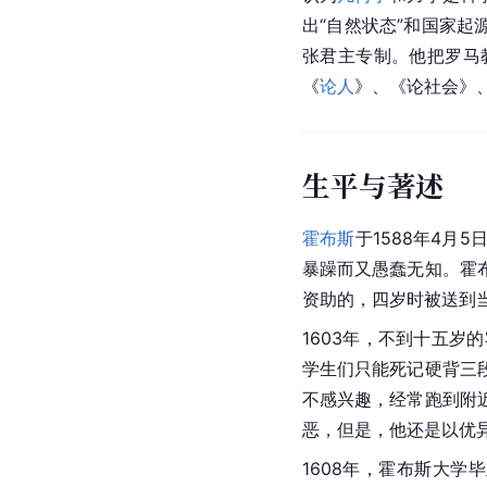
出“自然状态”和国家起
张君主专制。他把罗马教
《
论人
》、《论社会》
生平与著述
霍布斯
于1588年4月5
暴躁而又愚蠢无知。霍
资助的，四岁时被送到
1603年，不到十五岁
学生们只能死记硬背三
不感兴趣，经常跑到附
恶，但是，他还是以优
1608年，霍布斯大学