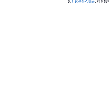
6.
这是什么舞蹈
.
抖音短