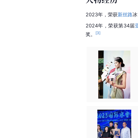
2023年，荣获
新丝路
冰
2024年，荣获第34届
[
3
]
奖。