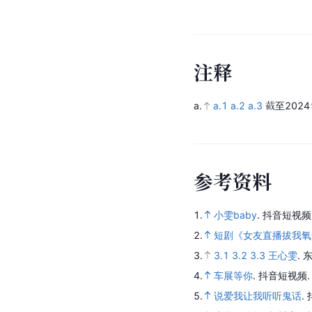
注
释
a.
a.1
a.2
a.3
截至2024
参
考
资
料
1.
小雯baby
.
抖音短视频
2.
短剧《女友直播拔我氧
3.
3.1
3.2
3.3
王心雯
.
4.
车展等你
.
抖音短视频
5.
说爱我让我听听鬼话
.