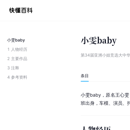
小雯baby
小雯baby
1
人物经历
第34届亚洲小姐竞选大中
2
主要作品
3
注释
条目
4
参考资料
小雯baby，原名王心
班出身，车模、演员、
人物经历