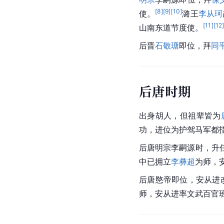
[
8
]
[
9
]
[
10
]
使。
潞王
李从珂
[
11
]
[
12
山南东道节度使
。
后晋
石敬瑭
即位，拜
同
后唐时期
出身胡人，但祖辈皆为
功，
进位
为护驾马军都
后唐明宗李嗣源时，升
中已拥立
李彝超
为师，
后唐愍帝即位，安从进
师
，安从进率文武百官