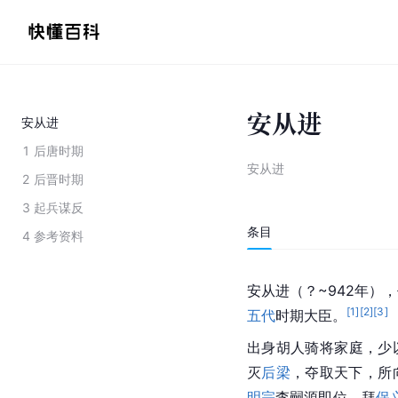
安从进
安从进
1
后唐时期
安从进
2
后晋时期
3
起兵谋反
条目
4
参考资料
安从进（？~942年）
[
1
]
[
2
]
[
3
]
五代
时期大臣。
出身
胡人
骑将家庭，少
灭
后梁
，夺取天下，所
明宗
李嗣源即位，拜
保