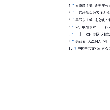
4.
许嘉璐主编, 曾枣庄分
5.
广西壮族自治区通志馆
6.
马跃东主编.
龙之魂：
7.
宋）欧阳修著.
二十四
8.
（宋）欧阳修撰, 刘后
9.
吴蔚著.
天圣铜人
[M].
10.
中国中共文献研究会