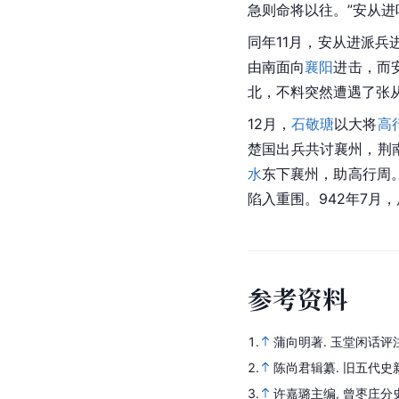
急则命将以往。”安从进
同年11月，安从进派兵
由南面向
襄阳
进击，而
北，不料突然遭遇了张
12月，
石敬瑭
以大将
高
楚国
出兵共讨襄州，荆
水
东下襄州，助高行周
陷入重围。942年7月
参
考
资
料
1.
蒲向明著.
玉堂闲话评
2.
陈尚君辑纂.
旧五代史新
3.
许嘉璐主编, 曾枣庄分