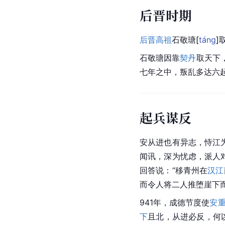
后晋时期
后晋高祖
石敬
瑭
[
táng
]
石敬瑭因靠
契丹
取天下
七年之中，叛乱多达六
起兵谋反
安从进也有异志，恃江
闻讯，深为忧虑，派人
回答说：“移
青州
在
汉江
而令人将二人推堕崖下
941年，
成德节度使
安
下
且北，从进必反，何