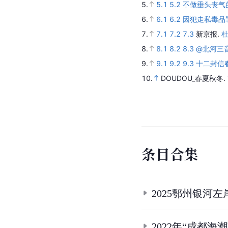
5.
5.1
5.2
不做垂头丧气的
6.
6.1
6.2
因犯走私毒品
7.
7.1
7.2
7.3
新京报.
8.
8.1
8.2
8.3
@北河三
9.
9.1
9.2
9.3
十二封信
10.
DOUDOU_春夏秋冬.
条
目
合
集
2025鄂州银河
2022年“成都