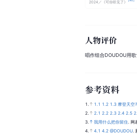
[
40
]
2024
／
《可你听见了》
人物评价
唱作组合DOUDOU用
参
考
资
料
1.
1.1
1.2
1.3
摩登天空
2.
2.1
2.2
2.3
2.4
2.5
2
3.
我用什么把你留住
.
网
4.
4.1
4.2
@DOUDOU
.