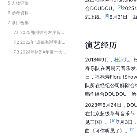
5
人物评价
[
2
]
合DOUDOU。
202
6
参考资料
[
8
]
式上线。
7
条目合集
7.1
2025鄂州银河左岸音乐节阵容名单
演艺经历
7.2
2022年“成都海潮宇宙音乐节”表演嘉宾
7.3
2024年MBIA年度十大华语新星TOP30
2018年9月，
杜冰儿
、
寿乐队在网易云音乐发
日，福禄寿FloruitS
队所在经纪公司解除合
唱作组合DOUDOU，
2023年8月24日，D
在北京超级草莓音乐节
[
10
]
见三国》。
7月3日
[
11
]
曲《可你听见了》。