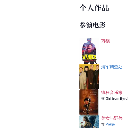
个人作品
参演电影
万德
海军调查处
疯狂音乐家
饰
Girl from Byrd
美女与野兽
饰
Paige