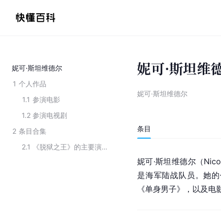
妮可·斯坦维
妮可·斯坦维德尔
1
个人作品
妮可·斯坦维德尔
1.1
参演电影
1.2
参演电视剧
条目
2
条目合集
2.1
《脱狱之王》的主要演员
妮可·斯坦维德尔（Nico
是海军陆战队员。她的
《
单身男子
》，以及电