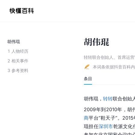
胡伟琨
胡伟琨
1
人物经历
转转联合创始人、首席运营
2
相关事件
本词条依据抖音百科内
3
参考资料
条目
胡伟琨，
转转
联合创始
2009年到2010年，
商
平台“鞋天子”。201
琨担任
深圳市
乾派文化
参加在北京国家会议中