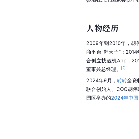
人物经历
2009年到2010年，
商平台“鞋天子”；201
合创立找靓机App；2
[
2
]
董事兼总经理。
2024年9月，
转转
全资
联合创始人、COO胡伟
园区举办的
2024年中