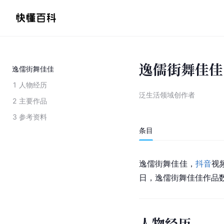
逸儒街舞佳佳
逸儒街舞佳佳
1
人物经历
泛生活领域创作者
2
主要作品
3
参考资料
条目
逸儒街舞佳佳，
抖音
视
日，逸儒街舞佳佳作品数量
人物经历