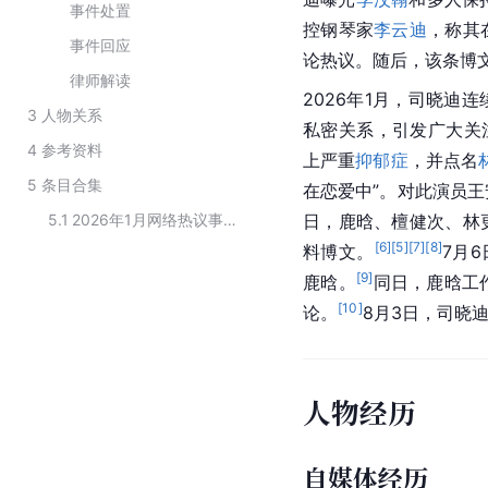
事件处置
控钢琴家
李云迪
，称其
事件回应
论热议。随后，该条博
律师解读
2026年1月，司晓迪
3
人物关系
私密关系，引发广大关
4
参考资料
上严重
抑郁症
，并点名
5
条目合集
在恋爱中”。对此演员王
5.1
2026年1月网络热议事件当事人
日，鹿晗、檀健次、林
[
6
]
[
5
]
[
7
]
[
8
]
料博文。
7月
[
9
]
鹿晗。
同日，鹿晗工
[
10
]
论。
8月3日，司晓
人物经历
自媒体经历