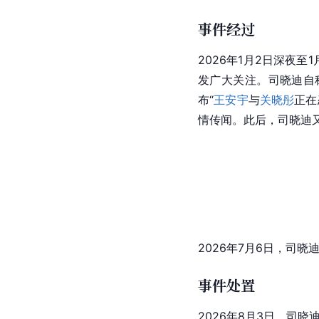
事件经过
2026年1月2日深夜
发广大关注。司晓迪自
布“
王安宇
与
关晓彤
正在
情传闻。此后，司晓迪
2026年7月6日，司晓
事件处置
2026年8月3日，司晓