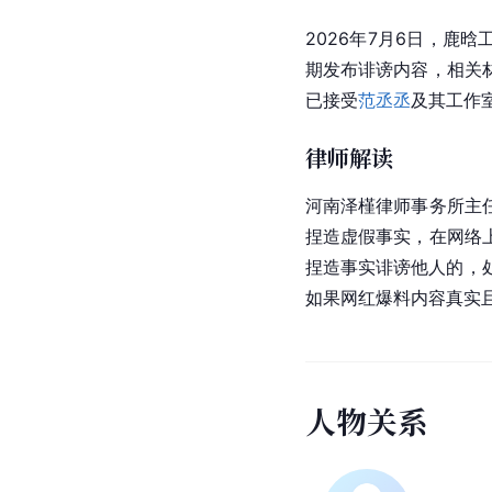
2026年7月6日，鹿
期发布诽谤内容，相关
已接受
范丞丞
及其工作
律师解读
河南泽槿律师事务所主
捏造虚假事实，在网络
捏造事实诽谤他人的，处
如果网红爆料内容真实
人
物
关
系