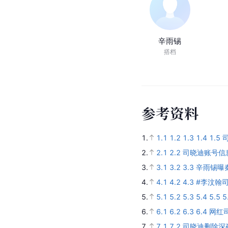
辛雨锡
搭档
参
考
资
料
1.
1.1
1.2
1.3
1.4
1.5
2.
2.1
2.2
司晓迪账号信
3.
3.1
3.2
3.3
辛雨锡曝
4.
4.1
4.2
4.3
#李汶翰
5.
5.1
5.2
5.3
5.4
5.5
5
6.
6.1
6.2
6.3
6.4
网红
7.
7.1
7.2
司晓迪删除深