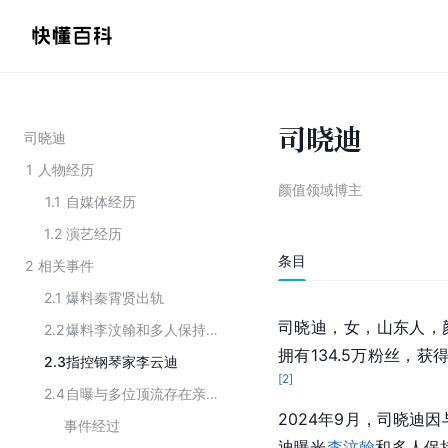
司晓迪
司晓迪
1
人物经历
颜值领域博主
1.1
自媒体经历
1.2
演艺经历
条目
2
相关事件
2.1
爆料秦霄贤出轨
司晓迪，女，山东人，颜
2.2
爆料李汶翰和多人保持暧昧
拥有134.5万粉丝，获得
2.3
指控钢琴家李云迪
[
2
]
2.4
自曝与多位顶流存在亲密关系
2024年9月，司晓迪因
事件经过
迪曝光
李汶翰
和多人保