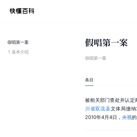
假唱第一案
假唱第一案
1
基本介绍
假唱第一案
条目
被相关部门查处并认定
川省
双流县
文体局缴纳
2010年4月4日，
央视
的