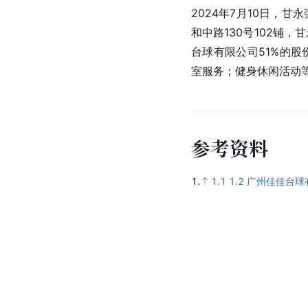
2024年7月10日，
和中路130号102铺
台球有限公司51%的
室服务；健身休闲活动
参
考
资
料
1.
1.1
1.2
广州佳佳台球