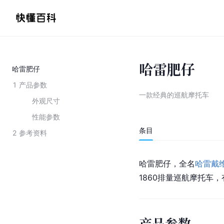
‌哈雷肥仔
‌哈雷肥仔
1
产品参数
一款经典的巡航摩托车
外观尺寸
性能参数
条目
2
参考资料
‌哈雷肥仔，全名
哈雷戴
1860排量巡航摩托车
产品参数