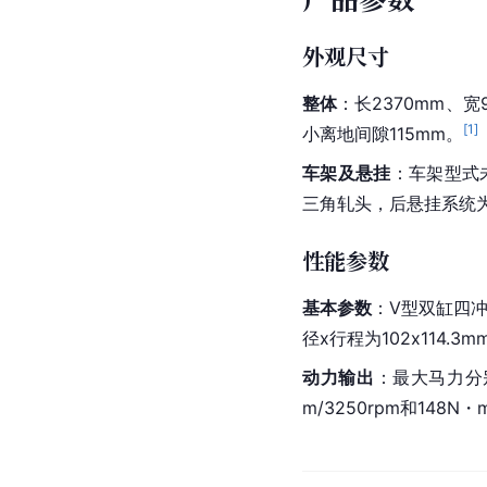
外观尺寸
整体
：长2370mm、宽
[
1
]
小离地间隙115mm。
车架及悬挂
：车架型式
三角轧头，后悬挂系统
性能参数
基本参数
：V型双缸四冲
径x行程为102x114.3m
动力输出
：最大马力分别为
m/3250rpm和148N・