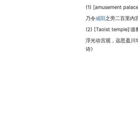
(1) [amusement 
乃令
咸阳
之旁二百里内
(2) [Taoist temple
浮光动宫观，远思盈川坻
诗》