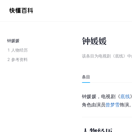
钟媛媛
钟媛媛
1
人物经历
该条目为
电视剧《底线》中
2
参考资料
条目
钟媛媛，电视剧《
底线
角色由演员
曾梦雪
饰演
人物经历