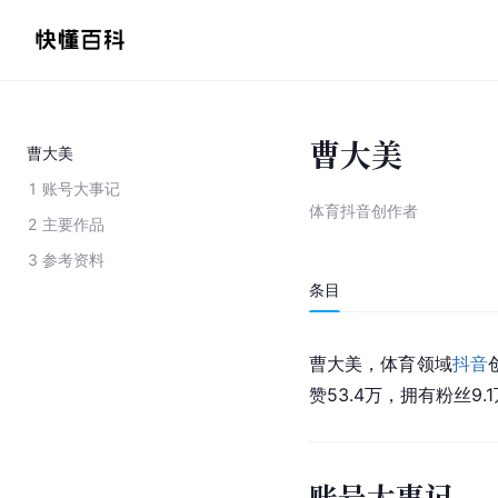
曹大美
曹大美
1
账号大事记
体育抖音创作者
2
主要作品
3
参考资料
条目
曹大美，体育领域
抖音
赞53.4万，拥有粉丝9.
账号大事记