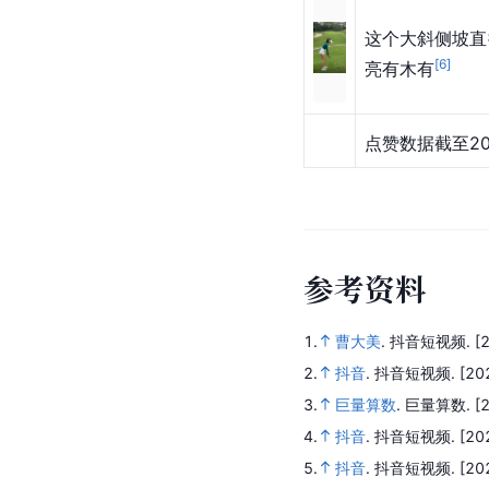
这个大斜侧坡直
[
6
]
亮有木有
点赞数据截至202
参
考
资
料
1.
曹大美
.
抖音短视频.
[
2.
抖音
.
抖音短视频.
[20
3.
巨量算数
.
巨量算数.
[
4.
抖音
.
抖音短视频.
[20
5.
抖音
.
抖音短视频.
[20