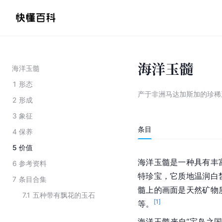
海洋玉髓
海洋玉髓
1
形态
产于非洲马达加斯加的珍稀
2
形成
3
象征
条目
4
保养
5
价值
海洋玉髓是一种具有丰
6
参考资料
特珍宝，它质地温润白
7
条目合集
髓上的画面是天然矿物
7.1
五种带有飘花的玉石
[
1
]
等。
海洋玉髓来自“宝岛之国