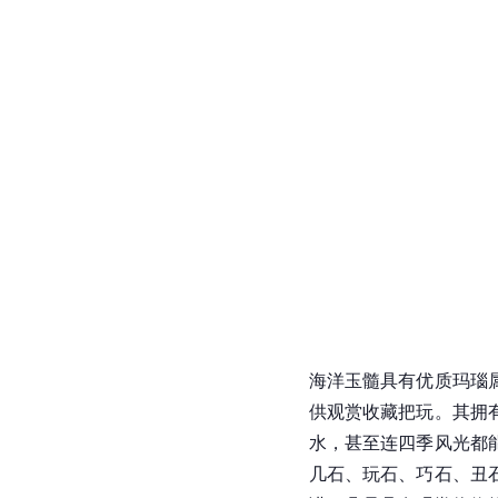
海洋玉髓具有优质
玛瑙
供观赏收藏把玩。其拥
水，甚至连四季风光都
几石、玩石、
巧石
、丑