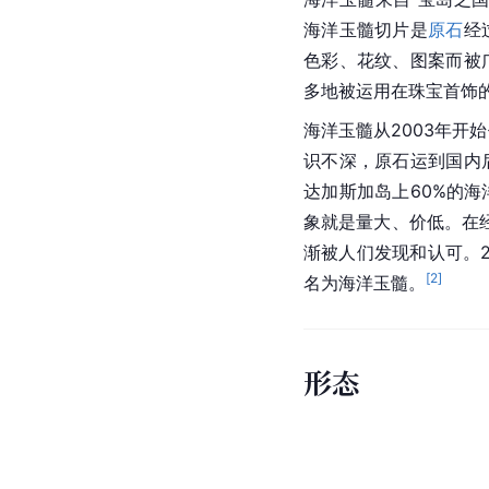
海洋玉髓切片是
原石
经
色彩、花纹、图案而被
多地被运用在珠宝首饰
海洋玉髓从2003年开
识不深，原石运到国内
达加斯加岛上60%的
象就是量大、价低。在经
渐被人们发现和认可。2
[
2
]
名为海洋玉髓。
形态