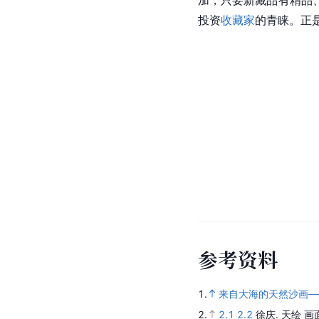
投资
收藏家
的青睐。正
参
考
资
料
1.
来自大海的天然沙画—
2.
2.1
2.2
徐庆.
天绘 画