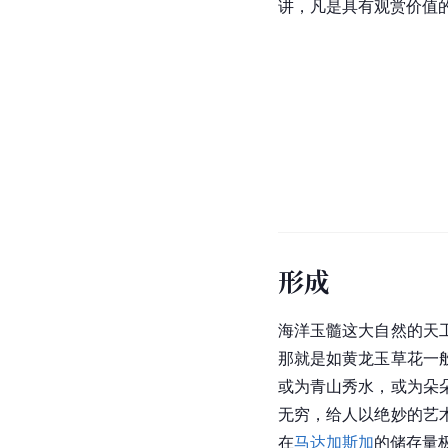
讲，凡是具有观赏价值
形成
海洋玉髓这大自然的天
那就是如
黄龙玉
草花一
或为青山秀水，或为朵
无穷，给人以绝妙的艺
在
马达加斯加
的储存量