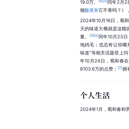
[
8
]
[a]
19.0万。
同年2月
顿
酸菜鱼
它不香吗？》，
2024年10月16日，蜀
天的味道大概就是这糯叽
[
9
]
[a]
量。
同年10月2
地鸡毛；也总有让你嘴角
味道”等相关话题登上抖
年10月24日，蜀和春在
[
2
]
8103.6万的点赞；
拥
个人生活
2024年1月，蜀和春