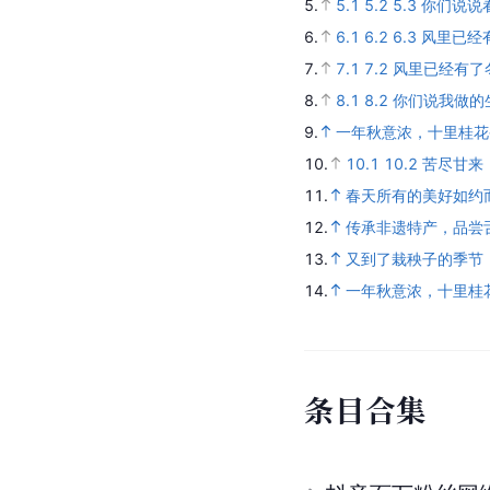
5.
5.1
5.2
5.3
你们说说
6.
6.1
6.2
6.3
风里已经
7.
7.1
7.2
风里已经有了
8.
8.1
8.2
你们说我做的
9.
一年秋意浓，十里桂花
10.
10.1
10.2
苦尽甘来
11.
春天所有的美好如约
12.
传承非遗特产，品尝
13.
又到了栽秧子的季节
14.
一年秋意浓，十里桂
条
目
合
集