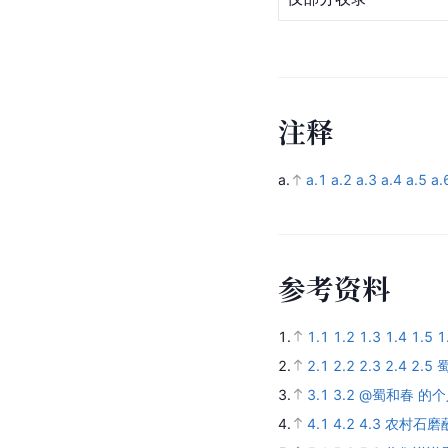
注
释
a.
a.1
a.2
a.3
a.4
a.5
a.
参
考
资
料
1.
1.1
1.2
1.3
1.4
1.5
1
2.
2.1
2.2
2.3
2.4
2.5
3.
3.1
3.2
@蜀和春 的
4.
4.1
4.2
4.3
农村石磨