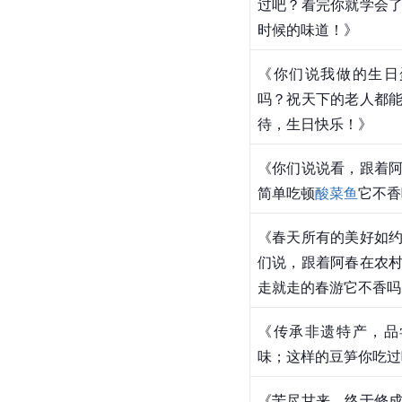
过吧？看完你就学会
时候的味道！》
《你们说我做的生日
吗？祝天下的老人都
待，生日快乐！》
《你们说说看，跟着
简单吃顿
酸菜鱼
它不香
《春天所有的美好如
们说，跟着阿春在农
走就走的春游它不香吗
《传承非遗特产，品
味；这样的豆笋你吃过
《苦尽甘来，终于修