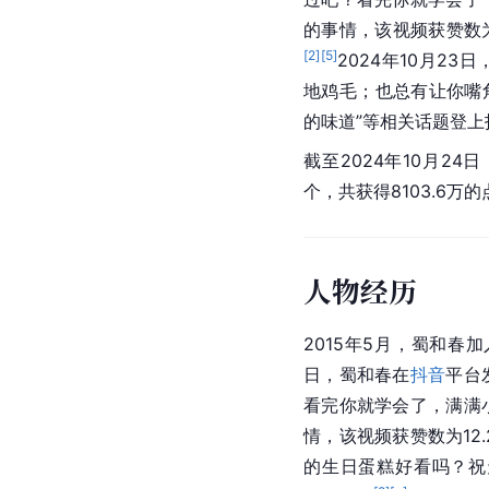
的事情，该视频获赞数为
[
2
]
[
5
]
2024年10月2
地鸡毛；也总有让你嘴角
的味道”等相关话题登上
截至2024年10月24
个，共获得8103.6万
人物经历
2015年5月，蜀和
日，蜀和春在
抖音
平台
看完你就学会了，满满
情，该视频获赞数为12.
的生日蛋糕好看吗？祝