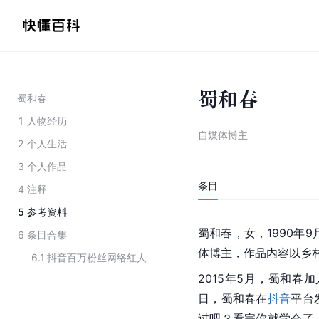
蜀和春
蜀和春
1
人物经历
自媒体博主
2
个人生活
3
个人作品
条目
4
注释
5
参考资料
蜀和春，女，1990年9
6
条目合集
体博主，作品内容以乡
6.1
抖音百万粉丝网络红人
2015年5月，蜀和春加
日，蜀和春在
抖音
平台
过吧？看完你就学会了