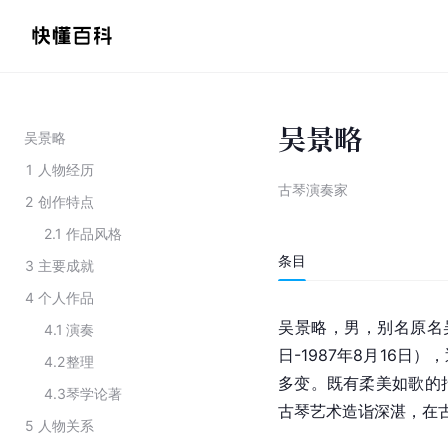
吴景略
吴景略
1
人物经历
古琴演奏家
2
创作特点
2.1
作品风格
条目
3
主要成就
4
个人作品
吴景略，男，别名原名
4.1
演奏
日-1987年8月16日）
4.2
整理
多变。既有柔美如歌的
4.3
琴学论著
古琴艺术造诣深湛，在
5
人物关系