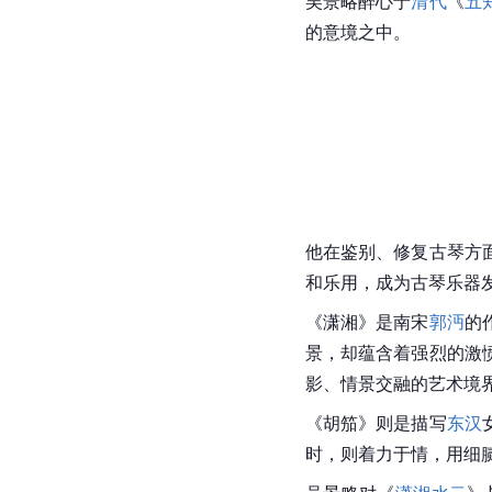
吴景略醉心于
清代
《
五
的意境之中。
他在鉴别、修复古琴方
和乐用，成为古琴乐器
《潇湘》是
南宋
郭沔
的
景，却蕴含着强烈的激
影、情景交融的艺术境
《胡笳》则是描写
东汉
时，则着力于情，用细