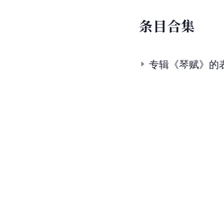
条
目
合
集
专辑《琴赋》的