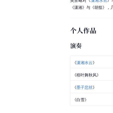
吴景略对《
潇湘水云
》
《潇湘》与《胡笳》，
个人作品
演奏
《
潇湘水云
》
《梧叶舞秋风》
《
墨子悲丝
》
《
白雪
》