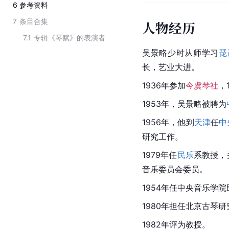
6
参考资料
7
条目合集
人物经历
7.1
专辑《琴赋》的表演者
吴景略少时从师学习
琵
长，艺业大进。
1936年参加
今虞琴社
，
1953年，吴景略被聘为
1956年，他到
天津
任
中
研究工作。
1979年任
民乐
系教授，
音乐委员会委员。
1954年任中央音乐学
1980年担任北京古琴
1982年评为教授。