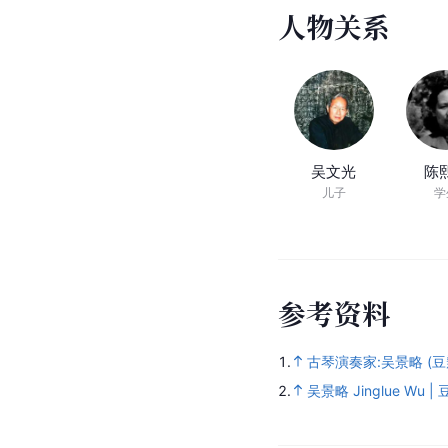
人
物
关
系
吴文光
陈
儿子
学
参
考
资
料
1.
古琴演奏家:吴景略 (豆
2.
吴景略 Jinglue Wu 