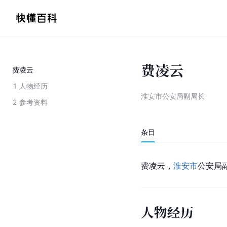
费凌云
费凌云
1
人物经历
淮安市公安局副局长
2
参考资料
条目
费凌云，
淮安市
公安局
人物经历