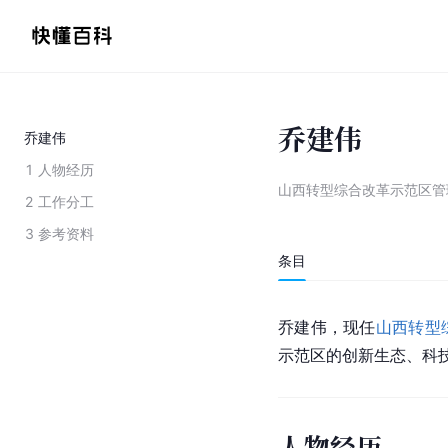
乔建伟
乔建伟
1
人物经历
山西转型综合改革示范区管
2
工作分工
3
参考资料
条目
乔建伟，现任
山西转型
示范区的创新生态、科
人物经历