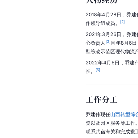
2018年4月28日，乔
[
2
]
作领导组成员。
2021年3月26日，
[
3
]
心负责人
同年8月6
型综改示范区现代物流
2022年4月6日，乔
[
5
]
长。
工作分工
乔建伟现任
山西转型综
资以及园区服务等工作
联系武宿海关和完成党