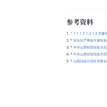
参
考
资
料
1.
1.1
1.2
1.3
1.4
乔建
2.
安全生产事故灾难应急
3.
中共山西转型综改示范
4.
中共山西转型综改示范
5.
山西综改示范区管委会