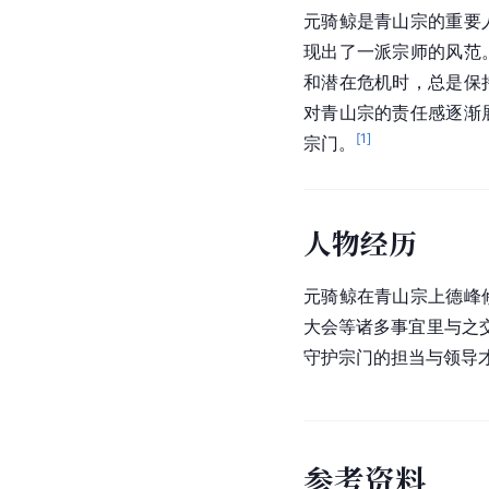
元骑鲸是青山宗的重要
现出了一派宗师的风范
和潜在危机时，总是保
对青山宗的责任感逐渐
[
1
]
宗门。
人物经历
元骑鲸在青山宗上德峰
大会等诸多事宜里与之
守护宗门的担当与领导
参
考
资
料