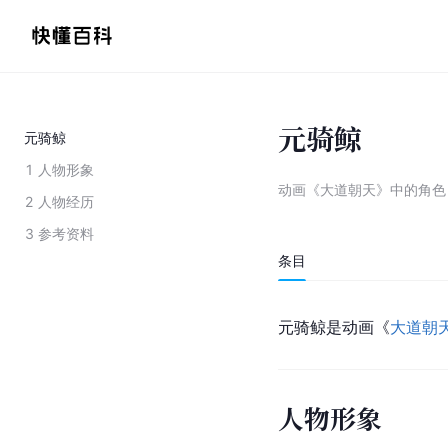
元骑鲸
元骑鲸
1
人物形象
动画《大道朝天》中的角色
2
人物经历
3
参考资料
条目
元骑鲸是动画《
大道朝
人物形象