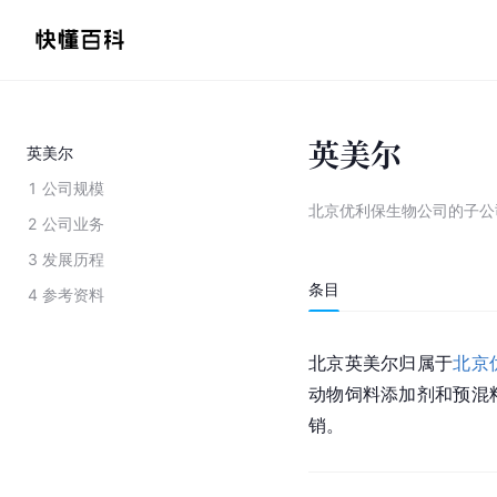
英美尔
英美尔
1
公司规模
北京优利保生物公司的子公
2
公司业务
3
发展历程
条目
4
参考资料
北京英美尔归属于
北京
动物饲料添加剂和预混
销。