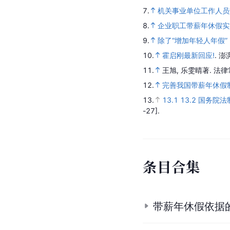
7.
机关事业单位工作人员
8.
企业职工带薪年休假实
9.
除了“增加年轻人年假
10.
霍启刚最新回应!
.
澎
11.
王旭, 乐雯晴著.
法律
12.
完善我国带薪年休假
13.
13.1
13.2
国务院法
-27].
条
目
合
集
带薪年休假依据