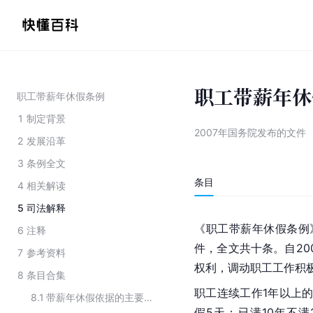
职工带薪年休
职工带薪年休假条例
1
制定背景
2007年国务院发布的文件
2
发展沿革
3
条例全文
条目
4
相关解读
5
司法解释
《职工带薪年休假条例》
6
注释
件，全文共十条。自20
7
参考资料
权利，调动职工工作积
8
条目合集
职工连续工作1年以上的
8.1
带薪年休假依据的主要法律法规
假5天；已满10年不满