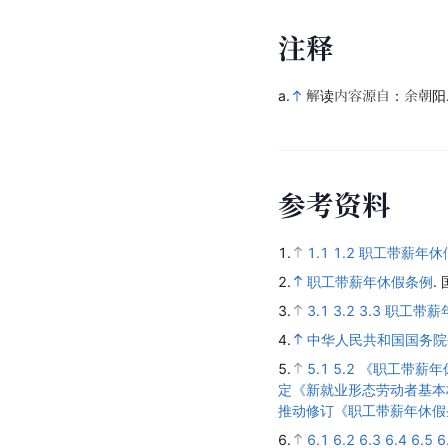
注
释
a.
解读内容源自：余朝阳. 完
参
考
资
料
1.
1.1
1.2
职工带薪年休假
2.
职工带薪年休假条例
.
3.
3.1
3.2
3.3
职工带薪
4.
中华人民共和国国务院
5.
5.1
5.2
《职工带薪年
定《新就业形态劳动者基本
推动修订《职工带薪年休假
6.
6.1
6.2
6.3
6.4
6.5
6