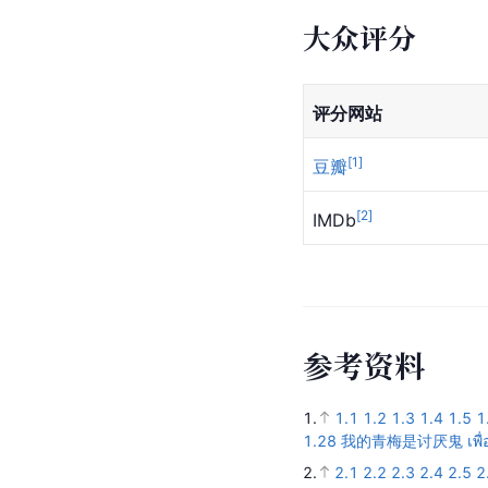
大众评分
评分网站
[
1
]
豆瓣
[
2
]
IMDb
参
考
资
料
1.
1.1
1.2
1.3
1.4
1.5
1
1.28
我的青梅是讨厌鬼 เพื่อ
2.
2.1
2.2
2.3
2.4
2.5
2