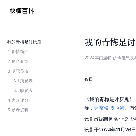
我的青梅是讨
我的青梅是讨厌鬼
1
剧情简介
2024年由里特·萨玛佳恩
2
角色介绍
3
演职员表
条目
3.1
演员表
3.2
职员表
《我的青梅是讨厌鬼》（又名
4
大众评分
导，
蓬茶榕·皮拉湾
、布
5
参考资料
该剧改编自同名小说《
该剧于2024年11月26