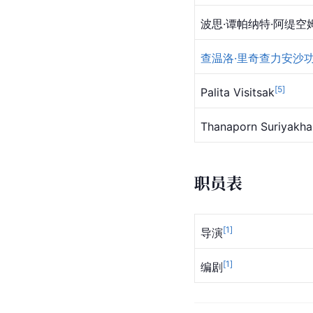
波思·谭帕纳特·阿缇空
查温洛·里奇查力安沙
[
5
]
Palita Visitsak
Thanaporn Suriyakh
职员表
[
1
]
导演
[
1
]
编剧