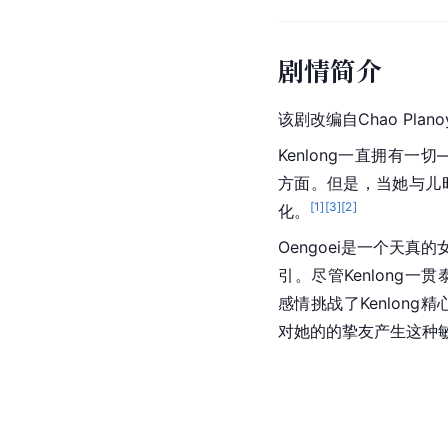
剧情简介
该剧改编自Chao Pla
Kenlong一直拥有
方面。但是，当她与儿时
[
1
]
[
3
]
[
2
]
化。
Oengoei是一个天真的
引。尽管Kenlong一
感情挑战了Kenlon
对她的的挚友产生这种