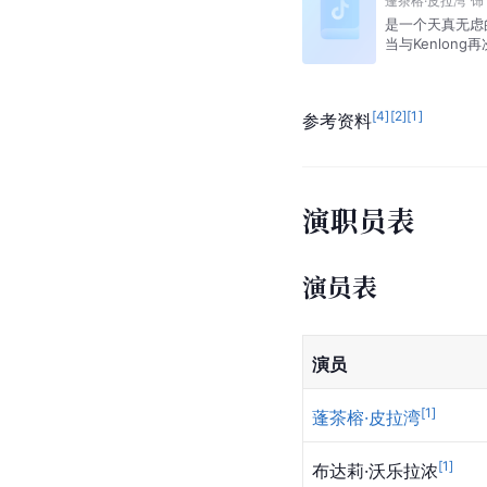
蓬茶榕·皮拉湾
饰
是一个天真无虑的
当与Kenlon
[
4
]
[
2
]
[
1
]
参考资料
演职员表
演员表
演员
[
1
]
蓬茶榕·皮拉湾
[
1
]
布达莉·沃乐拉浓