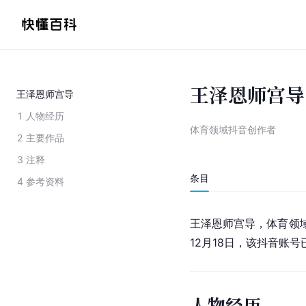
王泽恩师宫导
王泽恩师宫导
1
人物经历
体育领域抖音创作者
2
主要作品
3
注释
条目
4
参考资料
王泽恩师宫导，体育领
12月18日，该抖音账号
人物经历