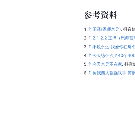
参
考
资
料
1.
王泽(恩师宫导)
.
抖音短
2.
2.1
2.2
王泽（恩师宫
3.
不说永远 我爱你在每
4.
今天练什么？40个40
5.
今天宫导不在家
.
抖音
6.
你我四人强强联手 何