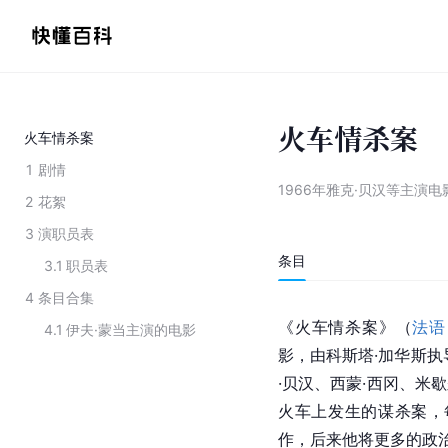
火车情杀案
火车情杀案
1
剧情
1966年雅克·贝汉等主演电
2
花絮
3
演职员表
条目
3.1
职员表
4
条目合集
《火车情杀案》（
法语
4.1
伊夫·蒙当主演的电影
影，由科斯塔·加华斯执
·贝汉、西蒙·西冈、米歇
火车上发生的谋杀案，
作，后来他将更多的政