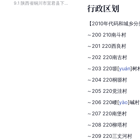
9.1
陕西省铜川市宜君县下辖乡级行政区
行政区划
【2010年代码和城乡分类
～200 210南斗村
～201 220西良村
～202 220南古村
～203 220
塬
[
yuán
]
树
～204 220桐塬村
～205 220党洼村
～206 220
崾
[
yào
]
碱村
～207 220南堡村
～208 220柳塔村
～209 220三丈河村