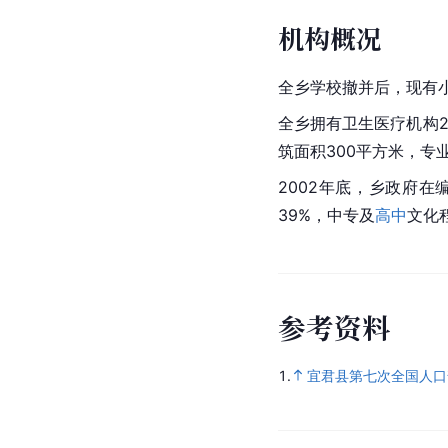
机构概况
全乡学校撤并后，现有小
全乡拥有卫生医疗机构2
筑面积300平方米，专
2002年底，乡政府在
39%，中专及
高中
文化
参
考
资
料
1.
宜君县第七次全国人口