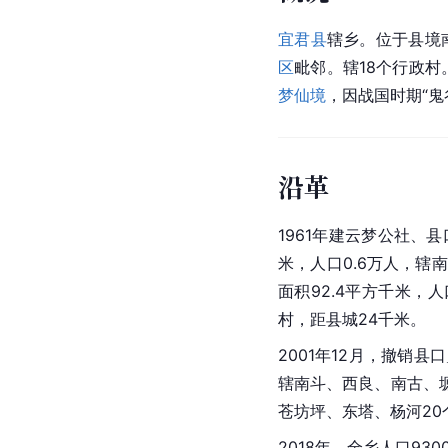
宜君县
辖乡。位于县境
区
毗邻。辖18个行政村
梦仙境
，因战国时期“鬼
沿革
1961年建云梦公社、
米，人口0.6万人，辖
面积92.4平方千米，
村，距县城24千米。
2001年12月，撤销县
辖南斗、西良、南古、
苍坊坪、东塔、杨河20
2018年，全乡人口930