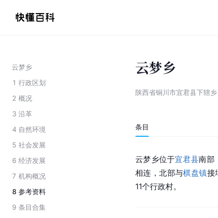
云梦乡
云梦乡
1
行政区划
陕西省铜川市宜君县下辖乡
2
概况
3
沿革
条目
4
自然环境
5
社会发展
云梦乡位于
宜君县
南部
6
经济发展
相连，北部与
棋盘镇
接
7
机构概况
11个行政村。
8
参考资料
9
条目合集