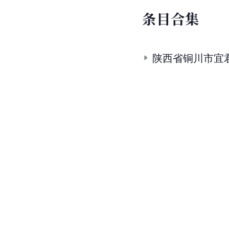
条
目
合
集
陕西省铜川市宜