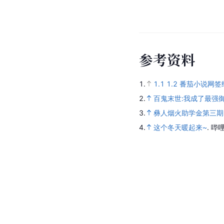
参
考
资
料
1.
1.1
1.2
番茄小说网签
2.
百鬼末世:我成了最强
3.
彝人烟火助学金第三期。感
4.
这个冬天暖起来~
.
哔哩