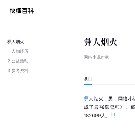
彝人烟火
彝人烟火
1
人物经历
网络小说作家
2
公益活动
3
参考资料
条目
彝人
烟火，男，网络小
成了最强御鬼师》。截
[
1
]
182699人。