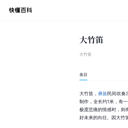
大竹笛
大竹笛
条目
大
竹笛
，
彝族
民间吹奏
制作，全长约1米，有
极度悲痛的情感时，则
好未来的向往。因大竹