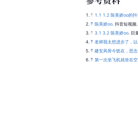
1.
1.1
1.2
陈美娇oo的抖
2.
陈美娇oo
.
抖音短视频
3.
3.1
3.2
陈美娇oo
.
巨
4.
老师我太想进步了，以
5.
建安风骨今犹在，思念
6.
第一次坐飞机就坐在空