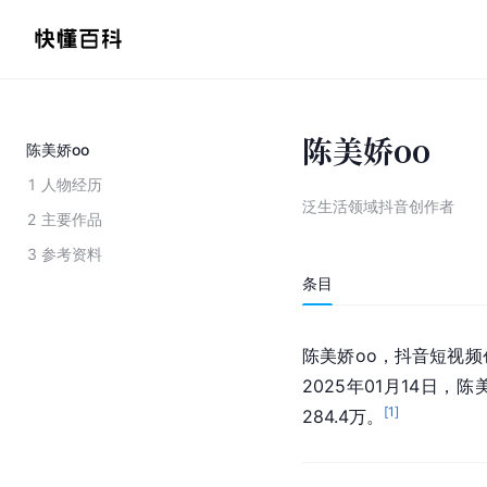
陈美娇oo
陈美娇oo
1
人物经历
泛生活领域抖音创作者
2
主要作品
3
参考资料
条目
陈美娇oo，抖音短视
2025年01月14日，陈
[
1
]
284.4万。