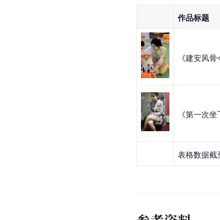
作品标题
《建安风骨
《第一次坐
表格数据截至
参
考
资
料