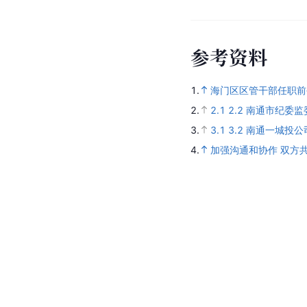
参
考
资
料
1.
海门区区管干部任职前
2.
2.1
2.2
南通市纪委监
3.
3.1
3.2
南通一城投公
4.
加强沟通和协作 双方