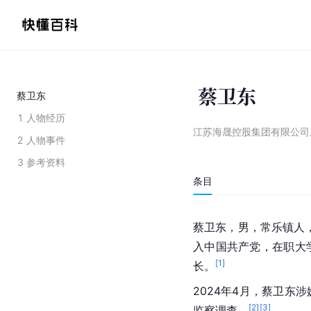
 蔡卫东
蔡卫东
1
人物经历
江苏海晟控股集团有限公司
2
人物事件
3
参考资料
条目
蔡卫东，男，常乐镇人，1
入中国共产党，在职大
[
1
]
长。
2024年4月，蔡卫东
[
2
]
[
3
]
监察调查。