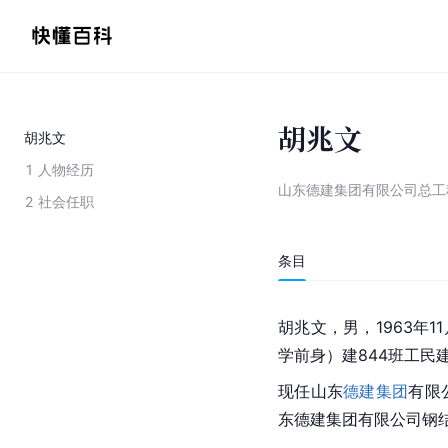
胡兆文
胡兆文
1
人物经历
山东德建集团有限公司总工
2
社会任职
条目
胡兆文，男，1963年1
学前身）建844班工民
现任
山东
德建集团
有限
东德建集团有限公司钢