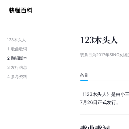
123木头人
123木头人
1
歌曲歌词
该条目为
2017年SING女
2
翻唱版本
3
发行信息
条目
4
参考资料
《123木头人》是由
小
7月26日正式发行。
歌曲歌词