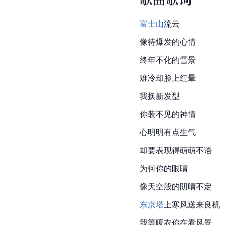
富士山
流云
像待爆发的心情
终年不化的雪景
难冷却脸上红晕
我换新发型
你装不见的神情
心明明有点生气
却要表现得萌萌不语
为何你的眼睛
像天空般的阴晴不定
东京塔
上寒风送来良机
我等暖衣你在看风景