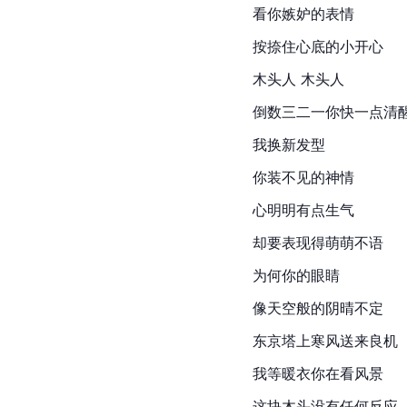
看你嫉妒的表情
按捺住心底的小开心
木头人 木头人
倒数三二一你快一点清
我换新发型
你装不见的神情
心明明有点生气
却要表现得萌萌不语
为何你的眼睛
像天空般的阴晴不定
东京塔
上寒风送来良机
我等暖衣你在看风景
这块木头没有任何反应