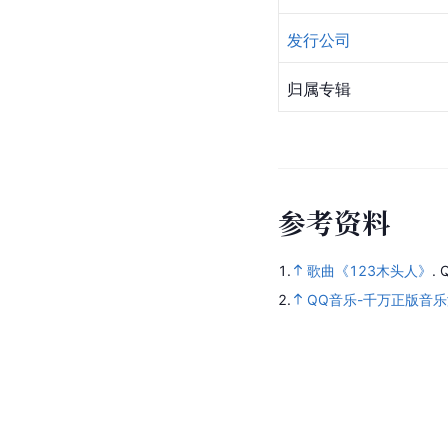
发行公司
归属专辑
参
考
资
料
1.
歌曲《123木头人》
.
2.
QQ音乐-千万正版音