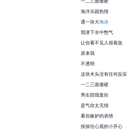
一二三面僵硬
海洋乐园热情
遇一块大
海冰
我潜下水中憋气
让你看不见人很着急
原来我
不透明
这块木头没有任何反应
一二三面僵硬
男生陪我逛街
是气你太无情
看你嫉妒的表情
按捺住心底的小开心