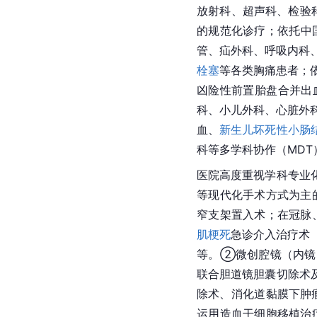
放射科
、超声科、
检验
的规范化诊疗；依托中
管、疝外科、呼吸内科
栓塞
等各类胸痛患者；
凶险性前置胎盘合并出
科、小儿外科、心脏外
血、
新生儿坏死性小肠
科等多学科协作（MDT
医院高度重视学科专业
等现代化手术方式为主
窄支架置入术；在冠脉、
肌梗死
急诊介入治疗术（
等。②微创腔镜（内镜
联合胆道镜
胆囊
切除术
除术、
消化道
黏膜下肿
运用造血干细胞移植治