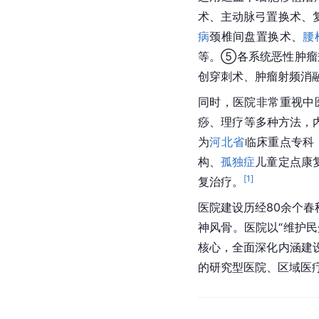
术、
主动脉
弓置换术、
病
颈椎间盘置换术、
腰
等。⑤各系统恶性肿瘤
创穿刺术、肿瘤射频消
同时，医院非常重视中
痧
、理疗等多种方法，
为
河北省
临床重点专科
构、
孤独症
儿童定点康
[
1
]
复治疗。
医院建设历经80余个
春
神风骨。医院以“维护
核心，全面深化内涵建
的研究型医院、区域医