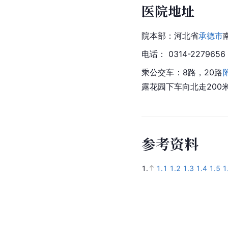
医院地址
院本部：河北省
承德市
电话： 0314-2279656
乘公交车：8路，20路
露花园下车向北走200
参
考
资
料
1.
1.1
1.2
1.3
1.4
1.5
1