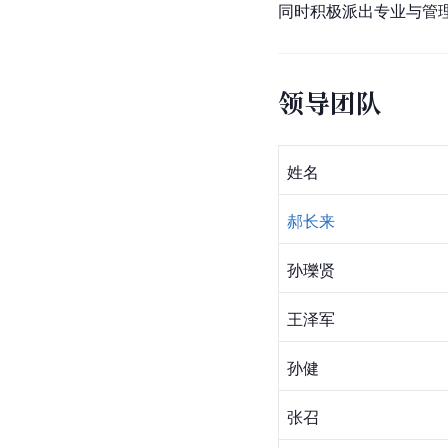
同时积极派出专业与管
领导团队
姓名
郝长来
孙瓅贤
王泽军
孙健
张召