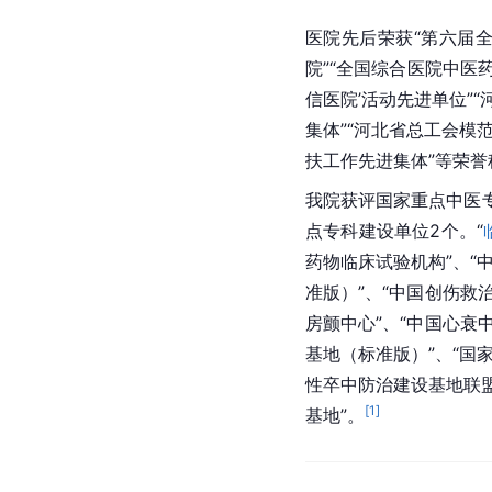
医院先后荣获“第六届全
院”“全国综合医院中医
信医院’活动先进单位”
集体”“河北省总工会模范
扶工作先进集体”等荣誉
我院获评国家重点中医专
点专科
建设单位
2个。“
药物
临床试验
机构”、
准版）”、“中国创伤救
房颤中心”、“中国心衰中
基地（标准版）”、“国
性卒中防治建设基地联盟
[
1
]
基地”。